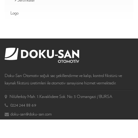
Sertifikalar
Logo
Doku-San Otomotiv soğuk sac şekillendirme ve kalıp, kontrol fikstürü ve
kaynak fikstürü üretimleri ile otomotiv sanayisine hizmet vermektedir.
Nilüferköy Mah. 1.Kavaklıdere Sok. No: 3 Osmangazi / BURSA
0224 244 88 69
doku-san@doku-san.com
DOKU-SAN © 2019